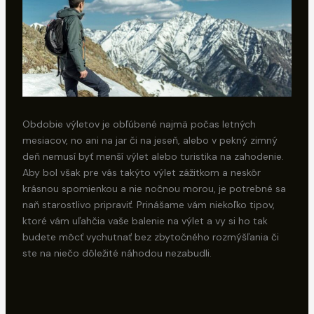
Obdobie výletov je obľúbené najmä počas letných
mesiacov, no ani na jar či na jeseň, alebo v pekný zimný
deň nemusí byť menší výlet alebo turistika na zahodenie.
Aby bol však pre vás takýto výlet zážitkom a neskôr
krásnou spomienkou a nie nočnou morou, je potrebné sa
naň starostlivo pripraviť. Prinášame vám niekoľko tipov,
ktoré vám uľahčia vaše balenie na výlet a vy si ho tak
budete môcť vychutnať bez zbytočného rozmýšľania či
ste na niečo dôležité náhodou nezabudli.