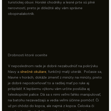
turistickej obuvi. Horské chodníky a lesné prte sú plné
nerovností, preto je dôležité aby vám správne
obopinalakotník.
Drobnosti ktoré oceníte
V neposlednom rade je dobré nezabudnúť na pokrývku
hlavy a
slnečné okuliare
, funkčný malý uterák. Počasie sa,
hlavne v horách, dokáže zmeniť z minúty na minúty, preto
je dobré nepodceňovať to a radšej mať po ruke aj
pršiplášť. K lepšiemu výkonu vám určite poslúžia aj
teleskopické palice. Dá sa s nimi veľmi ľahko manipulovať,
na batohu nezavadzajú a vedia veľmi účinne pomôcť. Či
už pri chôdzi do kopca, ale najmä z kopca. Čelovka či