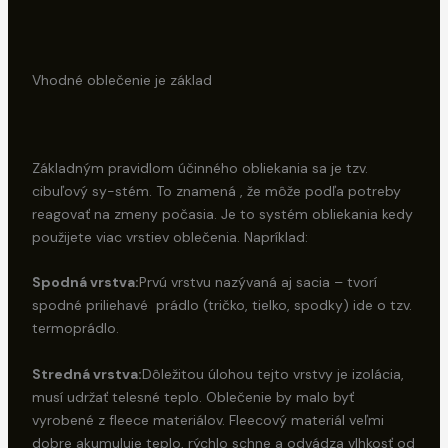
Vhodné oblečenie je základ
Základným pravidlom účinného obliekania sa je tzv.
cibuľový sy-stém. To znamená , že môže podľa potreby
reagovať na zmeny počasia. Je to systém obliekania kedy
použijete viac vrstiev oblečenia. Napríklad:
Spodná vrstva:
Prvú vrstvu nazývaná aj sacia – tvorí
spodné priliehavé prádlo (tričko, tielko, spodky) ide o tzv.
termoprádlo.
Stredná vrstva:
Dôležitou úlohou tejto vrstvy je izolácia,
musí udržať telesné teplo. Oblečenie by malo byť
vyrobené z fleece materiálov. Fleecový materiál veľmi
dobre akumuluje teplo, rýchlo schne a odvádza vlhkosť od