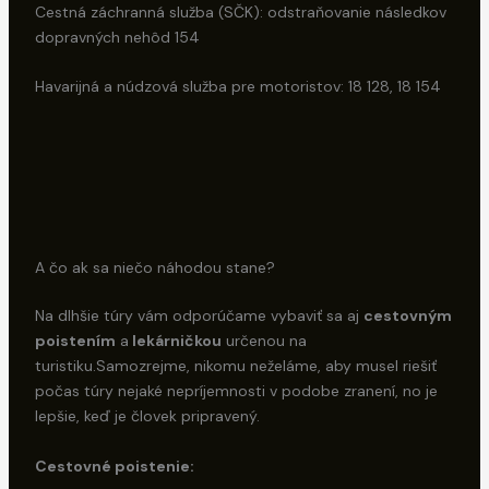
Cestná záchranná služba (SČK): odstraňovanie následkov
dopravných nehôd 154
Havarijná a núdzová služba pre motoristov: 18 128, 18 154
A čo ak sa niečo náhodou stane?
Na dlhšie túry vám odporúčame vybaviť sa aj
cestovným
poistením
a
lekárničkou
určenou na
turistiku.Samozrejme, nikomu neželáme, aby musel riešiť
počas túry nejaké nepríjemnosti v podobe zranení, no je
lepšie, keď je človek pripravený.
Cestovné poistenie: