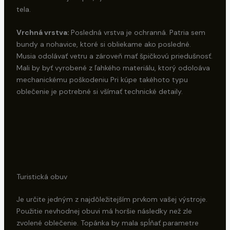
tela.
Vrchná vrstva:
Posledná vrstva je ochranná. Patria sem
bundy a nohavice, ktoré si obliekame ako posledné.
Musia odolávať vetru a zároveň mať špičkovú priedušnosť.
Mali by byť vyrobené z ľahkého materiálu, ktorý odoloáva
mechanickému poškodeniu Pri kúpe takéhoto typu
oblečenie je potrebné si všímať technické detaily.
Turistická obuv
Je určite jedným z najdôležitejším prvkom vašej výstroje.
Použitie nevhodnej obuvi má horšie následky než zle
zvolené oblečenie. Topánka by mala spĺňať parametre