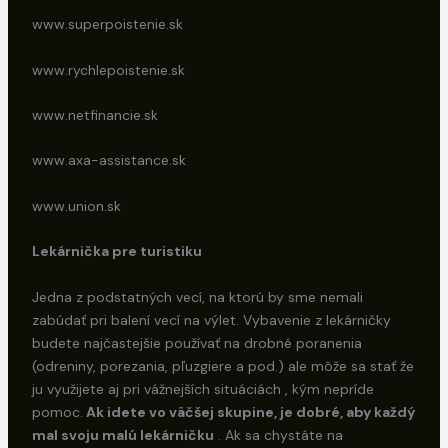
www.superpoistenie.sk
www.rychlepoistenie.sk
www.netfinancie.sk
www.axa-assistance.sk
www.union.sk
Lekárnička pre turistiku
Jedna z podstatných vecí, na ktorú by sme nemali
zabúdať pri balení vecí na výlet. Vybavenie z lekárničky
budete najčastejšie používať na drobné poranenia
(odreniny, porezania, pľuzgiere a pod.) ale môže sa stať že
ju využijete aj pri vážnejších situáciách , kým nepríde
pomoc.
Ak idete vo väčšej skupine, je dobré, aby každý
mal svoju malú lekárničku
. Ak sa chystáte na