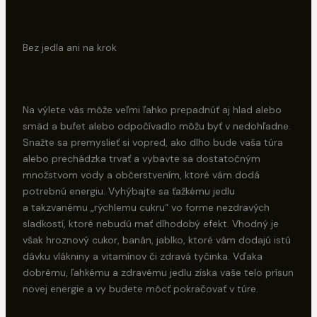
Bez jedla ani na krok
Na výlete vás môže veľmi ľahko prepadnúť aj hlad alebo
smäd a bufet alebo odpočívadlo môžu byť v nedohľadne.
Snažte sa premyslieť si vopred, ako dlho bude vaša túra
alebo prechádzka trvať a vybavte sa dostatočným
množstvom vody a občerstvením, ktoré vám dodá
potrebnú energiu. Vyhýbajte sa ťažkému jedlu
a takzvanému „rýchlemu cukru“ vo forme nezdravých
sladkostí, ktoré nebudú mať dlhodobý efekt. Vhodný je
však hroznový cukor, banán, jablko, ktoré vám dodajú istú
dávku vlákniny a vitamínov či zdravá tyčinka. Vďaka
dobrému, ľahkému a zdravému jedlu získa vaše telo prísun
novej energie a vy budete môcť pokračovať v túre.