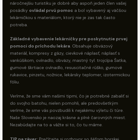
náročnejšiu turistiku je dobré aby aspoň jeden člen vašej
posádky
ovládal prvú pomoc
a bol vybavený aj väčšou
lekárničkou s materiálom, ktorý nie je zas tak často
potreba.
Základné vybavenie lekárničky pre poskytnutie prvej
pomoci do príchodu lekára
. Obsahuje obväzový
materiál, kompresy z gázy, cievkové náplasť, náplasť s
vankúšikom, ovínadlo, obväzy, mastný tyl. trojcípa Šatka,
gumové škrtiace ovínadlo, resuscitačné rúško, gumové
rukavice, pinzetu, nožnice, lekársky teplomer, izotermickou
fóliu.
Veríme, že sme vám našimi tipmi, čo je potrebné zabaliť si
do svojho batohu, nielen pomohli, ale predovšetkým
veríme, že sme vás povzbudili k nejakému výletu či túre.
Naše Slovensko je naozaj krásne a plné čarovných miest.
Nezabúdajte na to a vážte si to, čo tu máme.
TIP na záver:
Prečítajte si rozhovor so šéfom horskej