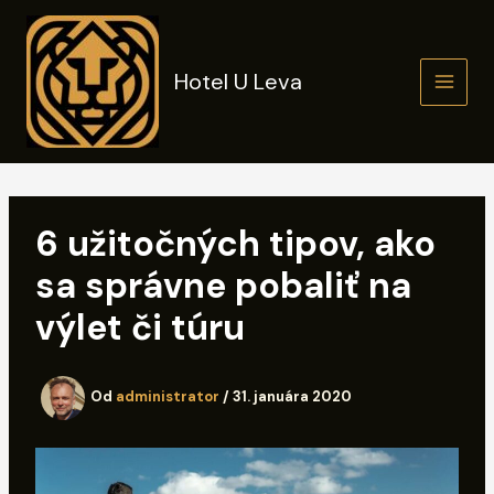
Preskočiť
na
obsah
Hotel U Leva
6 užitočných tipov, ako
sa správne pobaliť na
výlet či túru
Od
administrator
/
31. januára 2020