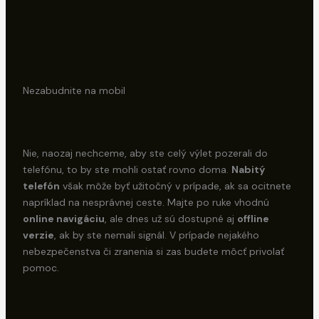
Nezabudnite na mobil
Nie, naozaj nechceme, aby ste celý výlet pozerali do
telefónu, to by ste mohli ostať rovno doma.
Nabitý
telefón
však môže byť užitočný v prípade, ak sa ocitnete
napríklad na nesprávnej ceste. Majte po ruke vhodnú
online navigáciu
, ale dnes už sú dostupné aj
offline
verzie
, ak by ste nemali signál. V prípade nejakého
nebezpečenstva či zranenia si zas budete môcť privolať
pomoc.