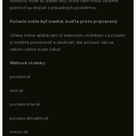
vreckový nožík sú ďalšie veci, ktoré nám môžu výrazne
pomôcť sa dostať z prípadných problémov.
Počasie môže byť zradné, buďte preto pripravený
Vďaka online aplikáciám či webovým stránkam s počasím
si môžete preverovať a sledovať, aké počasie vás na
vašom výlete bude čakať.
Webové stránky :
pocasie.sk
shm.sk
pocasie.sme.sk
pocasie.aktuality.sk
meteo.sk